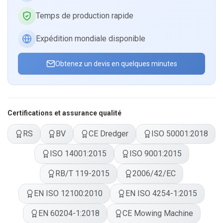
Temps de production rapide
Expédition mondiale disponible
Obtenez un devis en quelques minutes
Certifications et assurance qualité
RS
BV
CE Dredger
ISO 50001:2018
ISO 14001:2015
ISO 9001:2015
RB/T 119-2015
2006/42/EC
EN ISO 12100:2010
EN ISO 4254-1:2015
EN 60204-1:2018
CE Mowing Machine