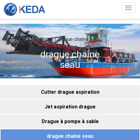
Togg
navig
Home
/
drague chaîne seau
drague chaîne
seau
Cutter drague aspiration
Jet aspiration drague
Drague à pompe à sable
drague chaîne seau