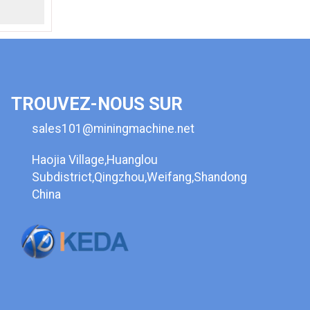
TROUVEZ-NOUS SUR
sales101@miningmachine.net
Haojia Village,Huanglou
Subdistrict,Qingzhou,Weifang,Shandong
China