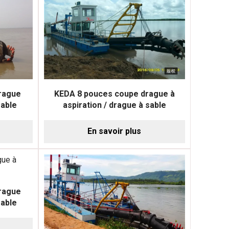
rague
KEDA 8 pouces coupe drague à
sable
aspiration / drague à sable
En savoir plus
rague
sable