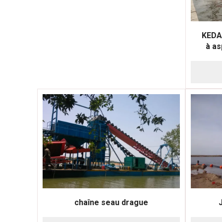
KEDA
à as
chaîne seau drague